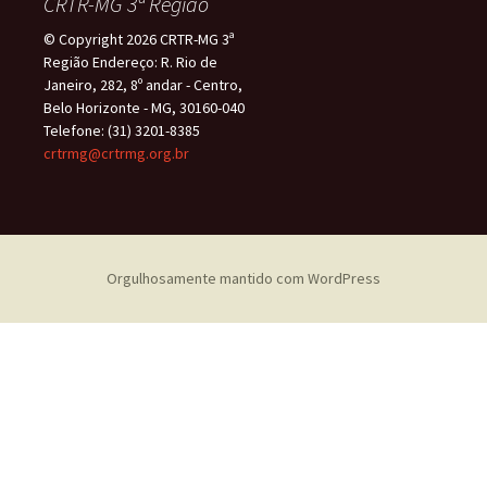
CRTR-MG 3ª Região
© Copyright 2026 CRTR-MG 3ª
Região Endereço: R. Rio de
Janeiro, 282, 8º andar - Centro,
Belo Horizonte - MG, 30160-040
Telefone: (31) 3201-8385
crtrmg@crtrmg.org.br
Orgulhosamente mantido com WordPress