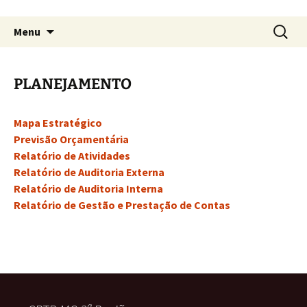
Pular
Pesquis
Transparência CRTR-MG 3ª
Menu
para
por:
Região
o
conteúdo
PLANEJAMENTO
Mapa Estratégico
Previsão Orçamentária
Relatório de Atividades
Relatório de Auditoria Externa
Relatório de Auditoria Interna
Relatório de Gestão e Prestação de Contas